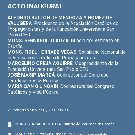
seconds
of
ACTO INAUGURAL
38
minutes,
ALFONSO BULLÓN DE MENDOZA Y GÓMEZ DE
29
VALUGERA
. Presidente de la Asociación Católica de
seconds
Propagandistas y de la Fundación Universitaria San
Pablo CEU.
MONS. BERNARDITO AUZA
. Nuncio del Vaticano en
España.
MONS. FIDEL HERRÁEZ VEGAS
. Consiliario Nacional de
la Asociación Católica de Propagandistas.
MARCELINO OREJA AGUIRRE
. Vicepresidente de la
Fundación Universitaria San Pablo CEU.
JOSÉ MASIP MARZÁ
. Codirector del Congreso
Católicos y Vida Pública.
MARÍA SAN GIL NOAIN
. Codirectora del Congreso
Católicos y Vida Pública.
26 Congreso católicos y Vida Pública
MONS. BERNARDITO AUZA - Nuncio del Vaticano en España.