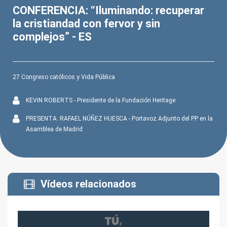
seconds
of
CONFERENCIA: “Iluminando: recuperar
44
la cristiandad con fervor y sin
minutes,
23
complejos” - ES
seconds
27 Congreso católicos y Vida Pública
KEVIN ROBERTS - Presidente de la Fundación Heritage
PRESENTA: RAFAEL NÚÑEZ HUESCA - Portavoz Adjunto del PP en la
Asamblea de Madrid
Vídeos relacionados