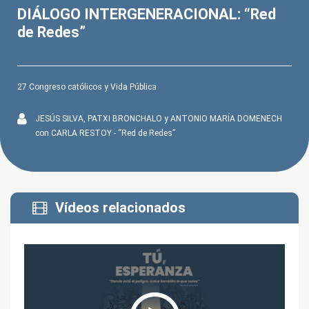
seconds
of
DIÁLOGO INTERGENERACIONAL: “Red
1
de Redes”
hour,
2
minutes,
16
seconds
27 Congreso católicos y Vida Pública
JESÚS SILVA, PATXI BRONCHALO y ANTONIO MARÍA DOMENECH
con CARLA RESTOY - “Red de Redes”
Vídeos relacionados